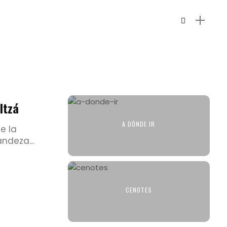
Itzá
A DÓNDE IR
e la
ndeza...
CENOTES