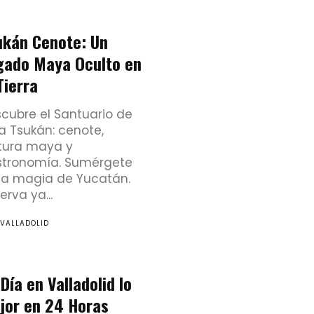
ukán Cenote: Un
gado Maya Oculto en
Tierra
cubre el Santuario de
a Tsukán: cenote,
tura maya y
tronomía. Sumérgete
la magia de Yucatán.
erva ya...
 VALLADOLID
Día en Valladolid lo
jor en 24 Horas