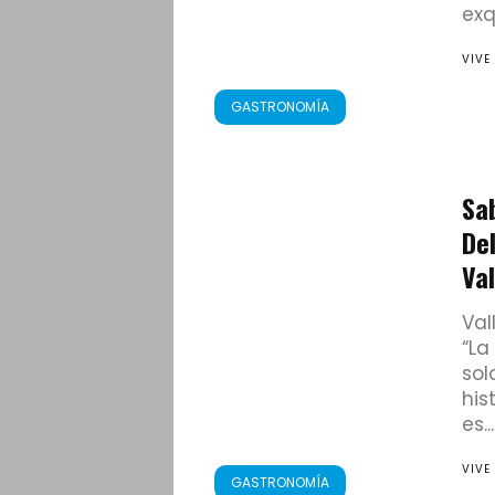
exqu
VIVE
GASTRONOMÍA
Sa
Del
Val
Val
“La
sol
his
es...
VIVE
GASTRONOMÍA