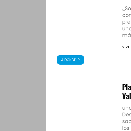
¿So
con
pre
una
máx
VIVE
A DÓNDE IR
Pla
Val
una
Des
sab
los