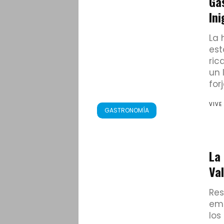
Ga
Ini
La 
est
ric
un 
forj
VIVE
GASTRONOMÍA
La 
Val
Res
em
los