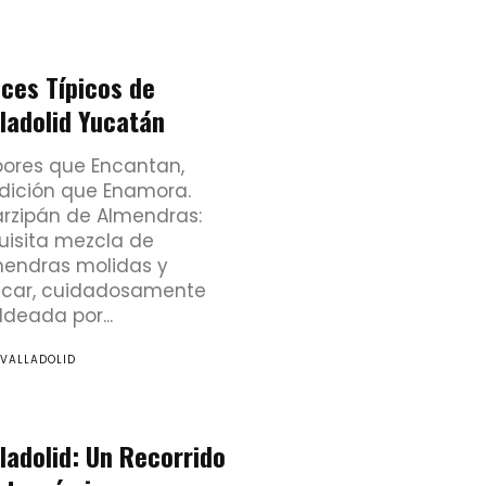
lces Típicos de
lladolid Yucatán
ores que Encantan,
dición que Enamora.
rzipán de Almendras:
uisita mezcla de
endras molidas y
car, cuidadosamente
deada por...
 VALLADOLID
ladolid: Un Recorrido