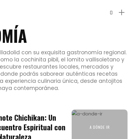
OMÍA
lladolid con su exquisita gastronomía regional.
mo la cochinita pibil, el lomito vallisoletano y
 Descubre restaurantes locales, mercados y
 donde podrás saborear auténticas recetas
experiencia culinaria única, desde antojitos
a maya contemporánea.
note Chichikan: Un
cuentro Espiritual con
A DÓNDE IR
 Naturaleza