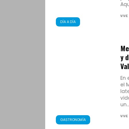
Aquí
VIVE
DÍA A DÍA
Me
y 
Val
En 
el 
lat
vid
un..
VIVE
GASTRONOMÍA