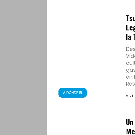
Ts
Le
la 
Des
Vid
cul
gas
en 
Res
A DÓNDE IR
VIVE
Un 
Me