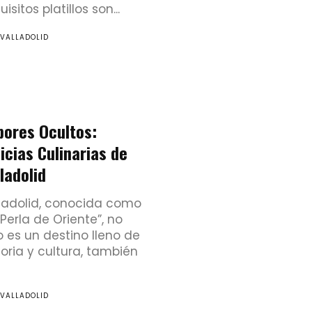
isitos platillos son...
 VALLADOLID
bores Ocultos:
icias Culinarias de
ladolid
ladolid, conocida como
 Perla de Oriente”, no
o es un destino lleno de
toria y cultura, también
 VALLADOLID