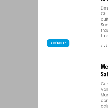
Des
Chi
cul
Su
tra
tu 
A DÓNDE IR
VIVE
Me
Sa
Cu
Val
Mun
con
pal