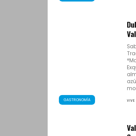
Du
Va
Sab
Tra
°Ma
Exq
alm
azú
mol
GASTRONOMÍA
VIVE
Val