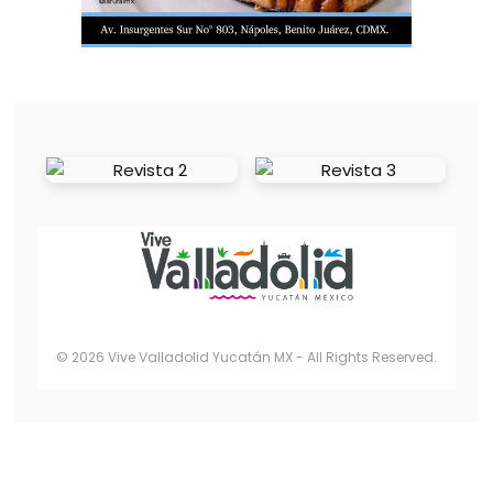
© 2026 Vive Valladolid Yucatán MX - All Rights Reserved.