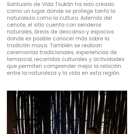
Santuario de Vida Tsukán ha sido creado
como un lugar donde se protege tanto la
naturaleza como la cultura. Además del
cenote, el sitio cuenta con senderos
naturales, áreas de descanso y espacios
donde es posible conocer más sobre la
tradición maya. También se realizan
ceremonias tradicionales, experiencias de
temazcal, recorridos culturales y actividades
que permiten comprender mejor la relación
entre la naturaleza y la vida en esta región.