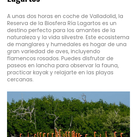
A unas dos horas en coche de Valladolid, la
Reserva de la Biosfera Ría Lagartos es un
destino perfecto para los amantes de la
naturaleza y la vida silvestre. Este ecosistema
de manglares y humedales es hogar de una
gran variedad de aves, incluyendo
flamencos rosados. Puedes disfrutar de
paseos en lancha para observar la fauna,
practicar kayak y relajarte en las playas
cercanas.