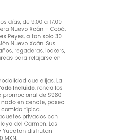
os días, de 9:00 a 17:00
etera Nuevo Xcán – Cobá,
res Reyes, a tan solo 30
ción Nuevo Xcán. Sus
ños, regaderas, lockers,
reas para relajarse en
odalidad que elijas. La
Todo Incluido
, ronda los
fa promocional de $980
k, nado en cenote, paseo
comida típica.
aquetes privados con
laya del Carmen. Los
y Yucatán disfrutan
90 MXN.