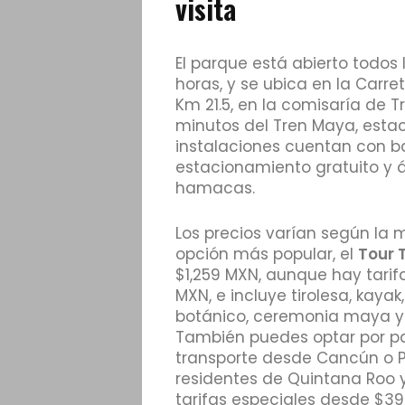
visita
El parque está abierto todos l
horas, y se ubica en la Carr
Km 21.5, en la comisaría de T
minutos del Tren Maya, esta
instalaciones cuentan con ba
estacionamiento gratuito y á
hamacas.
Los precios varían según la m
opción más popular, el
Tour 
$1,259 MXN, aunque hay tari
MXN, e incluye tirolesa, kaya
botánico, ceremonia maya y 
También puedes optar por p
transporte desde Cancún o P
residentes de Quintana Roo 
tarifas especiales desde $3