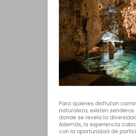
Para quienes disfrutan cami
naturaleza, existen senderos
donde se revela la diversidad
Además, la experiencia cob
con la oportunidad de parti