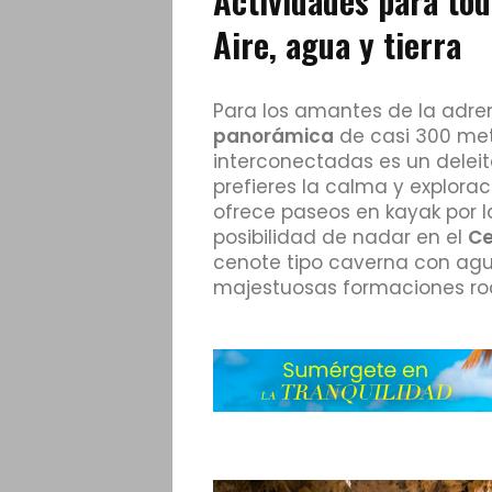
Actividades para tod
Aire, agua y tierra
Para los amantes de la adren
panorámica
de casi 300 met
interconectadas es un deleite
prefieres la calma y explorac
ofrece paseos en kayak por l
posibilidad de nadar en el
Ce
cenote tipo caverna con agu
majestuosas formaciones ro