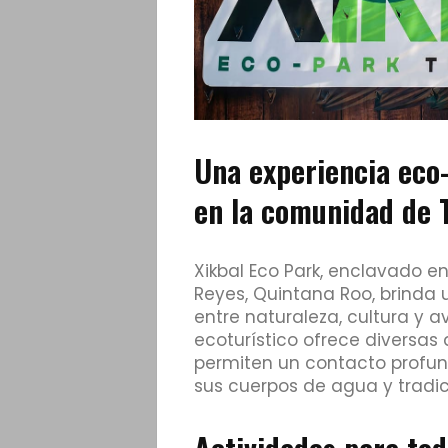
Una experiencia eco-
en la comunidad de 
Xikbal Eco Park, enclavado e
Reyes, Quintana Roo, brinda 
entre naturaleza, cultura y a
ecoturístico ofrece diversas
permiten un contacto profun
sus cuerpos de agua y tradic