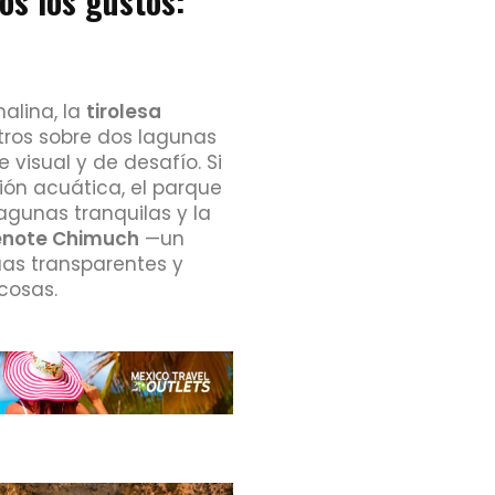
os los gustos:
alina, la
tirolesa
ros sobre dos lagunas
 visual y de desafío. Si
ión acuática, el parque
agunas tranquilas y la
note Chimuch
—un
as transparentes y
cosas.