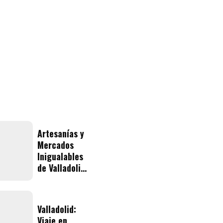
Artesanías y
Mercados
Inigualables
de Valladolid
Yucatán
Valladolid:
Viaje en