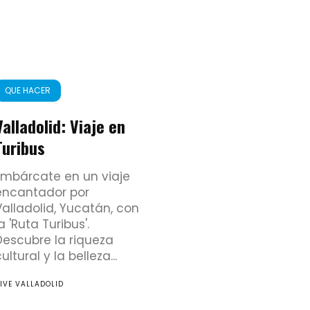
QUE HACER
Valladolid: Viaje en
Turibus
Embárcate en un viaje
encantador por
Valladolid, Yucatán, con
a 'Ruta Turibus'.
Descubre la riqueza
ultural y la belleza...
IVE VALLADOLID