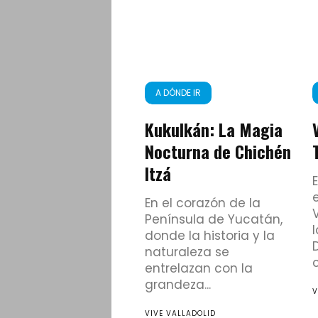
A DÓNDE IR
Kukulkán: La Magia
Nocturna de Chichén
Itzá
En el corazón de la
Península de Yucatán,
l
donde la historia y la
naturaleza se
c
entrelazan con la
grandeza...
V
VIVE VALLADOLID