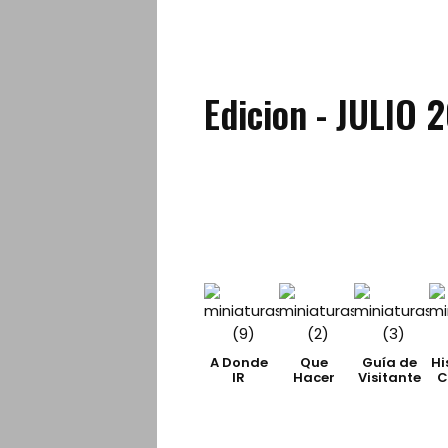
Edicion - JULIO 
A Donde
Que
Guía de
Hi
IR
Hacer
Visitante
C