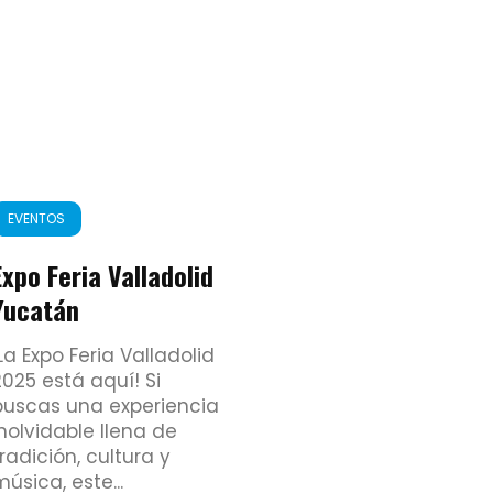
EVENTOS
Expo Feria Valladolid
Yucatán
¡La Expo Feria Valladolid
2025 está aquí! Si
buscas una experiencia
inolvidable llena de
tradición, cultura y
úsica, este...